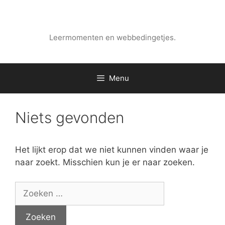
Ga
naar
Evenleren
de
Leermomenten en webbedingetjes.
inhoud
Menu
Niets gevonden
Het lijkt erop dat we niet kunnen vinden waar je
naar zoekt. Misschien kun je er naar zoeken.
Zoek
naar: