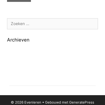
Zoek
naar:
Archieven
© 2026 Evenleren
• Gebouwd met
GeneratePress